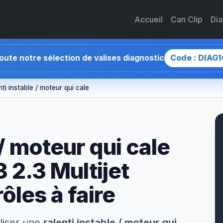
Accueil
Can Clip
Di
Code : DIAG1
toute notre sélection de valises diagnostic
nti instable / moteur qui cale
 / moteur qui cale
3 2.3 Multijet
ôles à faire
liser une
ralenti instable / moteur qui