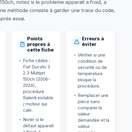
 150ch, notez si le probleme apparait a froid, a
nne méthode consiste à garder une trace du code,
après essai.
Points
Erreurs à
propres à
éviter
cette fiche
Vérifier si une
Fiche ciblée :
condition de
Fiat Ducato 3
sécurité ou de
2.3 Multijet
température
150ch (2006-
bloque la
2024),
procédure.
procédure
Remplacer une
Ralenti instable
pièce sans
/ moteur qui
comparer la
cale.
valeur
Noter si le
demandée et la
défaut apparaît
valeur
à froid, à