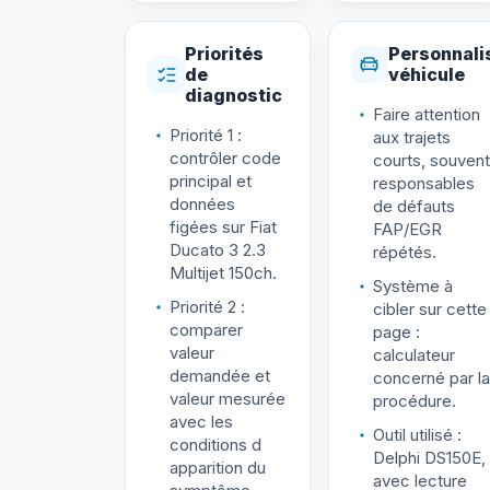
Priorités
Personnali
de
véhicule
diagnostic
Faire attention
Priorité 1 :
aux trajets
contrôler code
courts, souvent
principal et
responsables
données
de défauts
figées sur Fiat
FAP/EGR
Ducato 3 2.3
répétés.
Multijet 150ch.
Système à
Priorité 2 :
cibler sur cette
comparer
page :
valeur
calculateur
demandée et
concerné par la
valeur mesurée
procédure.
avec les
Outil utilisé :
conditions d
Delphi DS150E,
apparition du
avec lecture