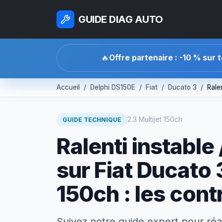
GUIDE DIAG AUTO
🔥
Offre partenaire : -10 % sur 
Accueil
Delphi DS150E
Fiat
Ducato 3
Rale
2.3 Multijet 150ch
GUIDE TECHNIQUE
Ralenti instable
sur Fiat Ducato 
150ch : les contr
Suivez notre guide expert pour réa