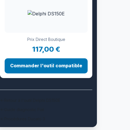
Prix Direct Boutique
117,00 €
Commander l'outil compatible
Retour à l'outil Delphi DS150E
Guide diagnostic Fiat
Procédures Ducato 3