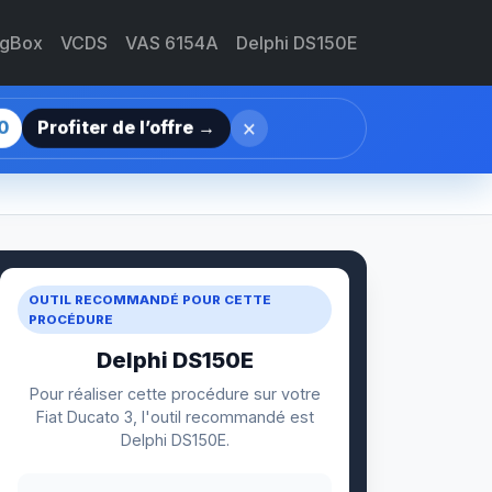
agBox
VCDS
VAS 6154A
Delphi DS150E
×
0
Profiter de l’offre →
OUTIL RECOMMANDÉ POUR CETTE
PROCÉDURE
Delphi DS150E
Pour réaliser cette procédure sur votre
Fiat Ducato 3, l'outil recommandé est
Delphi DS150E.