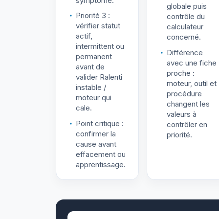
symptôme.
globale puis
Priorité 3 :
contrôle du
vérifier statut
calculateur
actif,
concerné.
intermittent ou
Différence
permanent
avec une fiche
avant de
proche :
valider Ralenti
moteur, outil et
instable /
procédure
moteur qui
changent les
cale.
valeurs à
Point critique :
contrôler en
confirmer la
priorité.
cause avant
effacement ou
apprentissage.