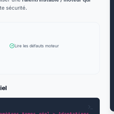
te sécurité.
Lire les défauts moteur
iel
amètres temps réel > Adaptations