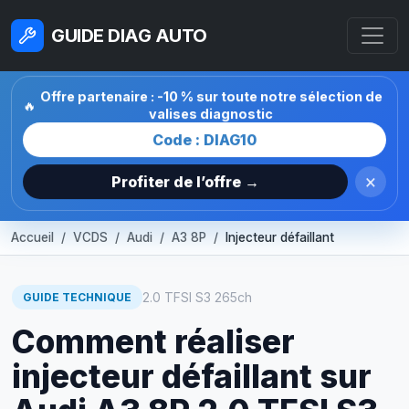
GUIDE DIAG AUTO
Offre partenaire : -10 % sur toute notre sélection de
🔥
valises diagnostic
Code : DIAG10
×
Profiter de l’offre →
Accueil
VCDS
Audi
A3 8P
Injecteur défaillant
2.0 TFSI S3 265ch
GUIDE TECHNIQUE
Comment réaliser
injecteur défaillant sur