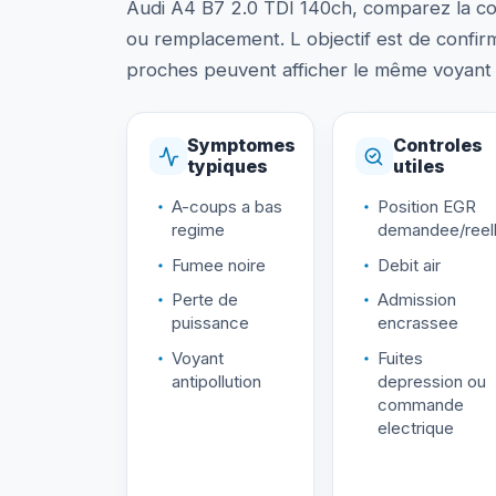
Audi A4 B7 2.0 TDI 140ch, comparez la con
ou remplacement. L objectif est de confir
proches peuvent afficher le même voyant p
Symptomes
Controles
typiques
utiles
A-coups a bas
Position EGR
regime
demandee/reel
Fumee noire
Debit air
Perte de
Admission
puissance
encrassee
Voyant
Fuites
antipollution
depression ou
commande
electrique