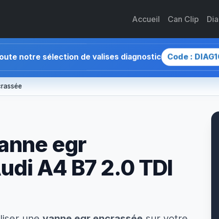
Accueil
Can Clip
Di
Code : DIAG1
toute notre sélection de valises diagnostic
crassée
anne egr
udi A4 B7 2.0 TDI
liser une
vanne egr encrassée
sur votre