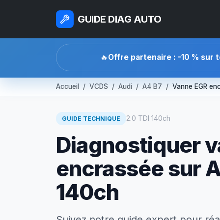
GUIDE DIAG AUTO
🔥
Offre partenaire : -10 % sur 
Accueil
VCDS
Audi
A4 B7
Vanne EGR en
2.0 TDI 140ch
GUIDE TECHNIQUE
Diagnostiquer v
encrassée sur A
140ch
Suivez notre guide expert pour réa