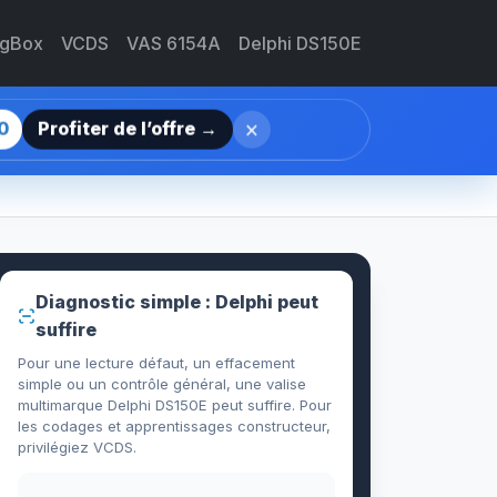
agBox
VCDS
VAS 6154A
Delphi DS150E
×
0
Profiter de l’offre →
Diagnostic simple : Delphi peut
suffire
Pour une lecture défaut, un effacement
simple ou un contrôle général, une valise
multimarque Delphi DS150E peut suffire. Pour
les codages et apprentissages constructeur,
privilégiez VCDS.