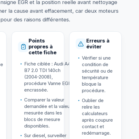
signe EGR et la position reelle avant nettoyage
mer la cause avant effacement, car deux moteurs
our des raisons différentes.
Points
Erreurs à
propres à
éviter
cette fiche
Vérifier si une
Fiche ciblée : Audi A4
le
condition de
B7 2.0 TDI 140ch
sécurité ou de
(2004-2008),
température
procédure Vanne EGR
bloque la
encrassée.
procédure.
Comparer la valeur
Oublier de
demandée et la valeur
relire les
mesurée dans les
calculateurs
blocs de mesure
après coupure
disponibles.
contact et
redémarrage.
Sur diesel, surveiller