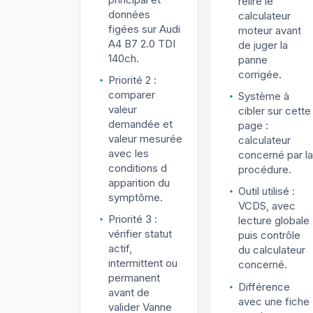
relire le
données
calculateur
figées sur Audi
moteur avant
A4 B7 2.0 TDI
de juger la
140ch.
panne
corrigée.
Priorité 2 :
comparer
Système à
valeur
cibler sur cette
demandée et
page :
valeur mesurée
calculateur
avec les
concerné par la
conditions d
procédure.
apparition du
Outil utilisé :
symptôme.
VCDS, avec
Priorité 3 :
lecture globale
vérifier statut
puis contrôle
actif,
du calculateur
intermittent ou
concerné.
permanent
Différence
avant de
avec une fiche
valider Vanne