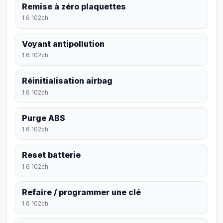
Remise à zéro plaquettes
1.6 102ch
Voyant antipollution
1.6 102ch
Réinitialisation airbag
1.6 102ch
Purge ABS
1.6 102ch
Reset batterie
1.6 102ch
Refaire / programmer une clé
1.6 102ch