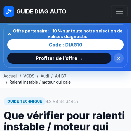
GUIDE DIAG AUTO
Offre partenaire : -10 % sur toute notre sélection de
🔥
valises diagnostic
Code : DIAG10
×
Profiter de l’offre →
Accueil
VCDS
Audi
A4 B7
Ralenti instable / moteur qui cale
4.2 V8 S4 344ch
GUIDE TECHNIQUE
Que vérifier pour ralenti
instable / moteur qui