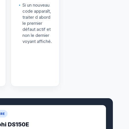
Si un nouveau
code apparaît,
traiter d abord
le premier
défaut actif et
non le dernier
voyant affiché.
URE
phi DS150E