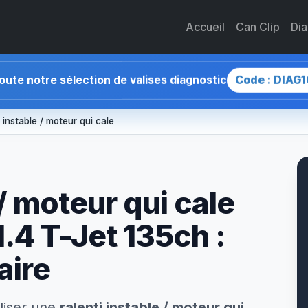
Accueil
Can Clip
Di
Code : DIAG1
toute notre sélection de valises diagnostic
i instable / moteur qui cale
 / moteur qui cale
.4 T-Jet 135ch :
aire
liser une
ralenti instable / moteur qui