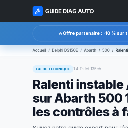
GUIDE DIAG AUTO
🔥
Offre partenaire : -10 % sur 
Accueil
Delphi DS150E
Abarth
500
Ralent
1.4 T-Jet 135ch
GUIDE TECHNIQUE
Ralenti instable
sur Abarth 500 1
les contrôles à f
Suivez notre guide expert pour réa