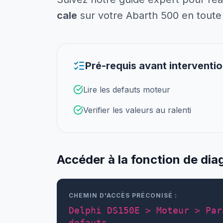
cale
sur votre Abarth 500 en toute 
Pré-requis avant interventi
Lire les defauts moteur
Verifier les valeurs au ralenti
Accéder à la fonction de dia
CHEMIN D'ACCÈS PRÉCONISÉ :
Delphi DS150E > Moteur > Par
defauts