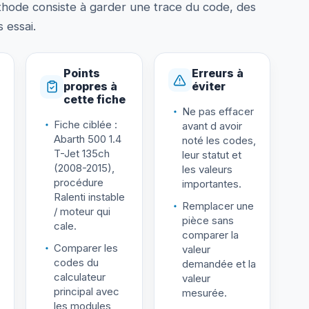
thode consiste à garder une trace du code, des
 essai.
Points
Erreurs à
propres à
éviter
cette fiche
Ne pas effacer
Fiche ciblée :
avant d avoir
Abarth 500 1.4
noté les codes,
T-Jet 135ch
leur statut et
(2008-2015),
les valeurs
procédure
importantes.
Ralenti instable
Remplacer une
/ moteur qui
pièce sans
cale.
comparer la
Comparer les
valeur
codes du
demandée et la
calculateur
valeur
principal avec
mesurée.
les modules