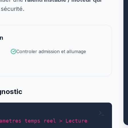
sécurité.
on
Controler admission et allumage
gnostic
ametres temps reel > Lecture