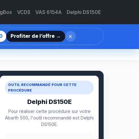
agBox
VCDS
VAS 6154A
Delphi DS150E
×
0
Profiter de l’offre →
OUTIL RECOMMANDÉ POUR CETTE
PROCÉDURE
Delphi DS150E
Pour réaliser cette procédure sur votre
Abarth 500, l'outil recommandé est Delphi
DS150E.