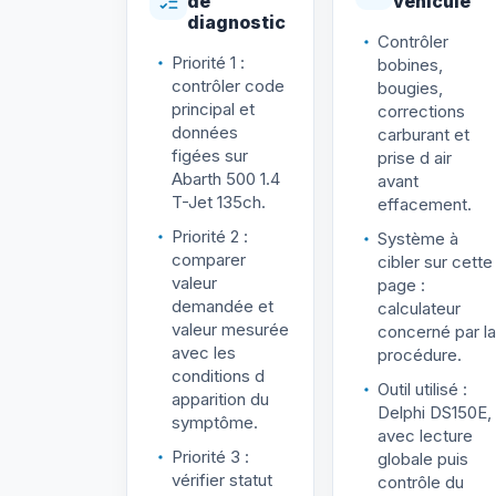
de
véhicule
diagnostic
Contrôler
Priorité 1 :
bobines,
contrôler code
bougies,
principal et
corrections
données
carburant et
figées sur
prise d air
Abarth 500 1.4
avant
T-Jet 135ch.
effacement.
Priorité 2 :
Système à
comparer
cibler sur cette
valeur
page :
demandée et
calculateur
valeur mesurée
concerné par la
avec les
procédure.
conditions d
Outil utilisé :
apparition du
Delphi DS150E,
symptôme.
avec lecture
Priorité 3 :
globale puis
vérifier statut
contrôle du