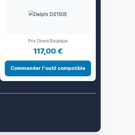
Prix Direct Boutique
117,00 €
Commander l'outil compatible
Retour à l'outil Delphi DS150E
Guide diagnostic Abarth
Procédures 500