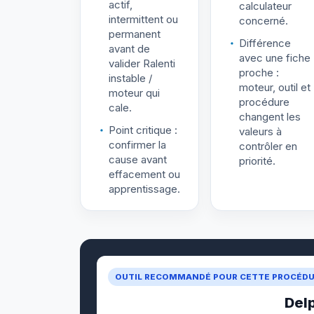
actif,
calculateur
intermittent ou
concerné.
permanent
Différence
avant de
avec une fiche
valider Ralenti
proche :
instable /
moteur, outil et
moteur qui
procédure
cale.
changent les
Point critique :
valeurs à
confirmer la
contrôler en
cause avant
priorité.
effacement ou
apprentissage.
OUTIL RECOMMANDÉ POUR CETTE PROCÉD
Del