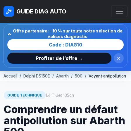
GUIDE DIAG AUTO
Offre partenaire : -10 % sur toute notre sélection de
🔥
valises diagnostic
Code : DIAG10
×
Profiter de l’offre →
Accueil
Delphi DS150E
Abarth
500
Voyant antipollution
1.4 T-Jet 135ch
GUIDE TECHNIQUE
Comprendre un défaut
antipollution sur Abarth