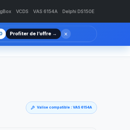
agBox
VCDS
VAS 6154A
Delphi DS150E
×
0
Profiter de l’offre →
Valise compatible : VAS 6154A