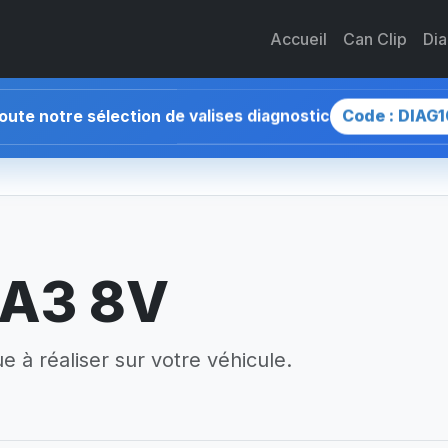
Accueil
Can Clip
Di
Code : DIAG1
toute notre sélection de valises diagnostic
 A3 8V
 à réaliser sur votre véhicule.