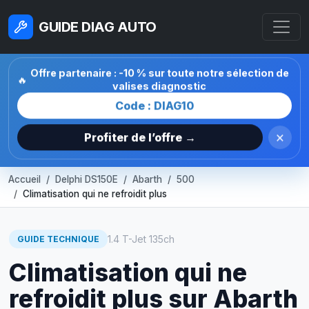
GUIDE DIAG AUTO
Offre partenaire : -10 % sur toute notre sélection de
🔥
valises diagnostic
Code : DIAG10
×
Profiter de l’offre →
Accueil
Delphi DS150E
Abarth
500
Climatisation qui ne refroidit plus
1.4 T-Jet 135ch
GUIDE TECHNIQUE
Climatisation qui ne
refroidit plus sur Abarth