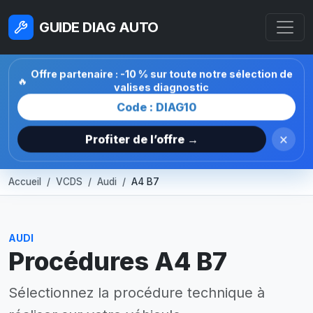
GUIDE DIAG AUTO
Offre partenaire : -10 % sur toute notre sélection de
🔥
valises diagnostic
Code : DIAG10
×
Profiter de l’offre →
Accueil
VCDS
Audi
A4 B7
AUDI
Procédures A4 B7
Sélectionnez la procédure technique à