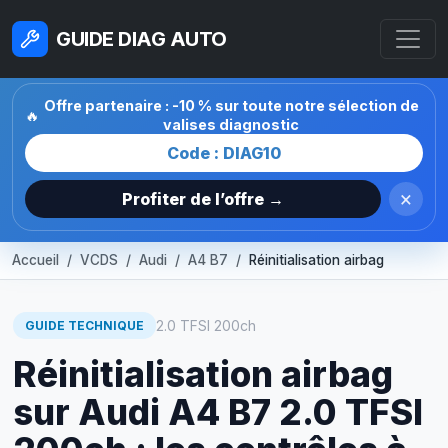
GUIDE DIAG AUTO
Offre partenaire : -10 % sur toute notre sélection de
🔥
valises diagnostic
Code : DIAG10
×
Profiter de l’offre →
Accueil
VCDS
Audi
A4 B7
Réinitialisation airbag
2.0 TFSI 200ch
GUIDE TECHNIQUE
Réinitialisation airbag
sur Audi A4 B7 2.0 TFSI