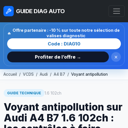
GUIDE DIAG AUTO
Offre partenaire : -10 % sur toute notre sélection de
🔥
valises diagnostic
Code : DIAG10
×
Profiter de l’offre →
Accueil
VCDS
Audi
A4 B7
Voyant antipollution
1.6 102ch
GUIDE TECHNIQUE
Voyant antipollution sur
Audi A4 B7 1.6 102ch :