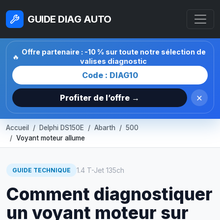
GUIDE DIAG AUTO
Offre partenaire : -10 % sur toute notre sélection de
🔥
valises diagnostic
Code : DIAG10
×
Profiter de l’offre →
Accueil
Delphi DS150E
Abarth
500
Voyant moteur allume
1.4 T-Jet 135ch
GUIDE TECHNIQUE
Comment diagnostiquer
un voyant moteur sur