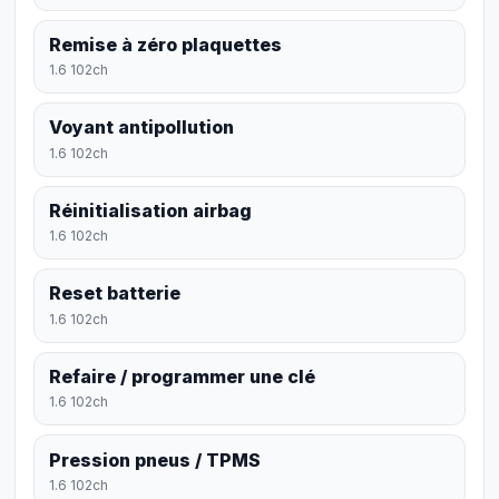
Remise à zéro plaquettes
1.6 102ch
Voyant antipollution
1.6 102ch
Réinitialisation airbag
1.6 102ch
Reset batterie
1.6 102ch
Refaire / programmer une clé
1.6 102ch
Pression pneus / TPMS
1.6 102ch