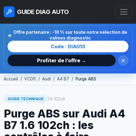
GUIDE DIAG AUTO
Offre partenaire : -10 % sur toute notre sélection de
🔥
valises diagnostic
Code : DIAG10
×
Profiter de l’offre →
Accueil
VCDS
Audi
A4 B7
Purge ABS
1.6 102ch
GUIDE TECHNIQUE
Purge ABS sur Audi A4
B7 1.6 102ch : les