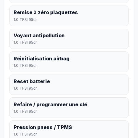
Remise à zéro plaquettes
1.0 TFSI 95ch
Voyant antipollution
1.0 TFSI 95ch
Réinitialisation airbag
1.0 TFSI 95ch
Reset batterie
1.0 TFSI 95ch
Refaire / programmer une clé
1.0 TFSI 95ch
Pression pneus / TPMS
1.0 TFSI 95ch