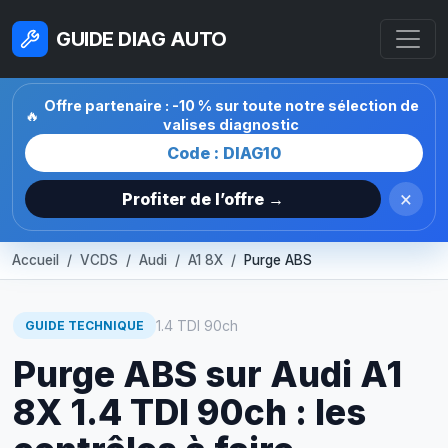
GUIDE DIAG AUTO
Offre partenaire : -10 % sur toute notre sélection de
🔥
valises diagnostic
Code : DIAG10
×
Profiter de l’offre →
Accueil
VCDS
Audi
A1 8X
Purge ABS
1.4 TDI 90ch
GUIDE TECHNIQUE
Purge ABS sur Audi A1
8X 1.4 TDI 90ch : les