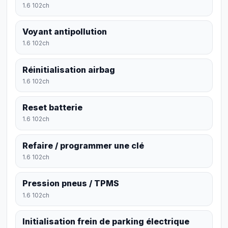
1.6 102ch
Voyant antipollution
1.6 102ch
Réinitialisation airbag
1.6 102ch
Reset batterie
1.6 102ch
Refaire / programmer une clé
1.6 102ch
Pression pneus / TPMS
1.6 102ch
Initialisation frein de parking électrique