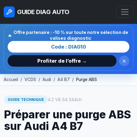
GUIDE DIAG AUTO
Offre partenaire : -10 % sur toute notre sélection de
🔥
valises diagnostic
Code : DIAG10
×
Profiter de l’offre →
Accueil
VCDS
Audi
A4 B7
Purge ABS
4.2 V8 S4 344ch
GUIDE TECHNIQUE
Préparer une purge ABS
sur Audi A4 B7