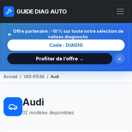
GUIDE DIAG AUTO
Offre partenaire : -10 % sur toute notre sélection de
🔥
valises diagnostic
Code : DIAG10
×
Profiter de l’offre →
Accueil
VAS 6154A
Audi
Audi
32 modèles disponibles