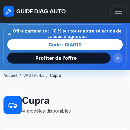
GUIDE DIAG AUTO
Offre partenaire : -10 % sur toute notre sélection de
🔥
valises diagnostic
Code : DIAG10
×
Profiter de l’offre →
Accueil
VAS 6154A
Cupra
Cupra
4 modèles disponibles