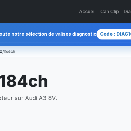
Accueil
Can Clip
Di
Code : DIAG1
toute notre sélection de valises diagnostic
50/184ch
/184ch
teur sur Audi A3 8V.