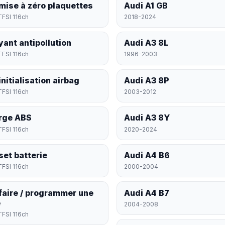
mise à zéro plaquettes
Audi A1 GB
TFSI 116ch
2018-2024
yant antipollution
Audi A3 8L
TFSI 116ch
1996-2003
nitialisation airbag
Audi A3 8P
TFSI 116ch
2003-2012
rge ABS
Audi A3 8Y
TFSI 116ch
2020-2024
set batterie
Audi A4 B6
TFSI 116ch
2000-2004
faire / programmer une
Audi A4 B7
é
2004-2008
TFSI 116ch