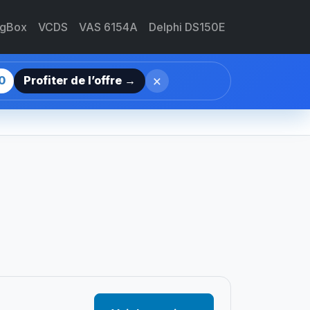
agBox
VCDS
VAS 6154A
Delphi DS150E
×
0
Profiter de l’offre →