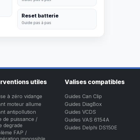
Reset batterie
Guide pas à pas
erventions utiles
Valises compatibles
se à zéro vidange
Guides Can Clip
nt moteur allume
Guides DiagBox
nt antipollution
Guides VCDS
e de puissance /
Guides VAS 6154A
 degrade
Guides Delphi DS150E
lème FAP /
nération impossible