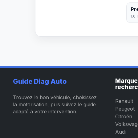
Pr
1.0 
Marque
Guide Diag Auto
recher
Trouvez le bon véhicule, choisissez
Renault
la motorisation, puis suivez le guide
Peugeot
adapté à votre intervention.
Citroën
Volkswag
Audi