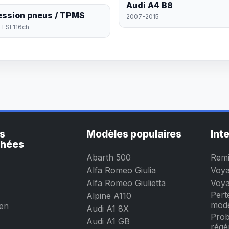
Audi A4 B8
ession pneus / TPMS
2007-2015
TFSI 116ch
s
Modèles populaires
Int
chées
Abarth 500
Remi
Alfa Romeo Giulia
Voya
Alfa Romeo Giulietta
Voya
Pert
Alpine A110
mode
en
Audi A1 8X
Prob
Audi A1 GB
régé