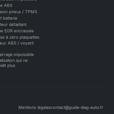
ge ABS
sion pneus / TPMS
t batterie
teur defaillant
e EGR encrassée
se à zéro plaquettes
eur ABS / voyant
rrage impossible
atisation qui ne
idit plus
Mentions légales
contact@guide-diag-auto.fr