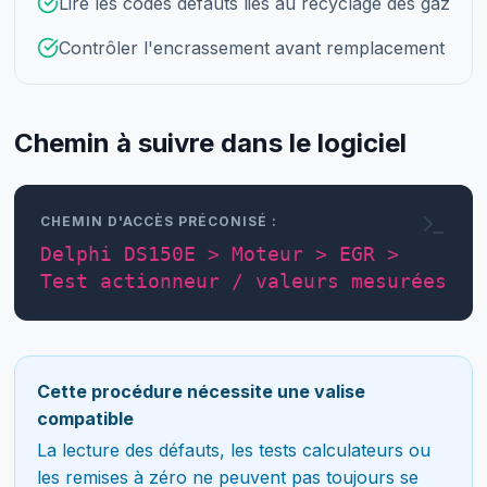
Lire les codes défauts liés au recyclage des gaz
Contrôler l'encrassement avant remplacement
Chemin à suivre dans le logiciel
CHEMIN D'ACCÈS PRÉCONISÉ :
Delphi DS150E > Moteur > EGR >
Test actionneur / valeurs mesurées
Cette procédure nécessite une valise
compatible
La lecture des défauts, les tests calculateurs ou
les remises à zéro ne peuvent pas toujours se