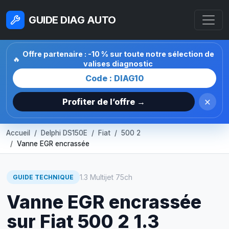
GUIDE DIAG AUTO
Offre partenaire : -10 % sur toute notre sélection de
🔥
valises diagnostic
Code : DIAG10
×
Profiter de l’offre →
Accueil
Delphi DS150E
Fiat
500 2
Vanne EGR encrassée
1.3 Multijet 75ch
GUIDE TECHNIQUE
Vanne EGR encrassée
sur Fiat 500 2 1.3