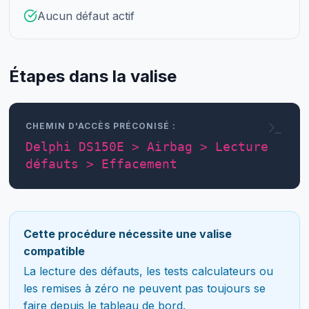
Aucun défaut actif
Étapes dans la valise
CHEMIN D'ACCÈS PRÉCONISÉ :
Delphi DS150E > Airbag > Lecture
défauts > Effacement
Cette procédure nécessite une valise
compatible
La lecture des défauts, les tests calculateurs ou
les remises à zéro ne peuvent pas toujours se
faire depuis le tableau de bord.