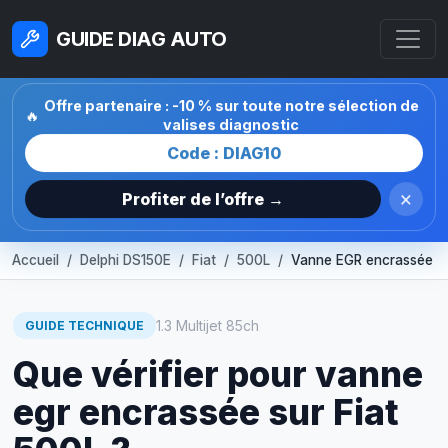
GUIDE DIAG AUTO
Offre partenaire : -10 % sur toute notre sélection de
🔥
valises diagnostic
Code : DIAG10
×
Profiter de l’offre →
Accueil
Delphi DS150E
Fiat
500L
Vanne EGR encrassée
1.3 Multijet 85ch
GUIDE TECHNIQUE
Que vérifier pour vanne
egr encrassée sur Fiat