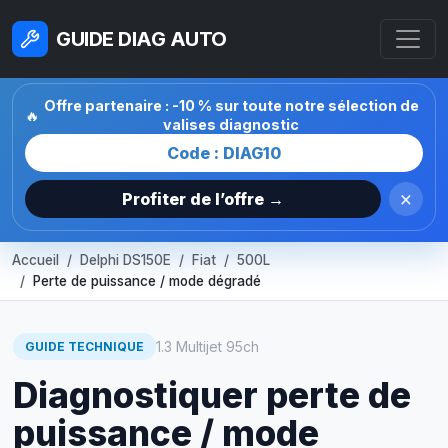
GUIDE DIAG AUTO
Offre partenaire : -10 % sur toute notre sélection de
🔥
valises diagnostic
Code : DIAG10
×
Profiter de l’offre →
Accueil
Delphi DS150E
Fiat
500L
Perte de puissance / mode dégradé
1.3 Multijet 95ch
GUIDE TECHNIQUE
Diagnostiquer perte de
puissance / mode