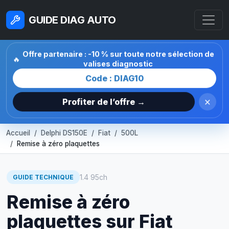
GUIDE DIAG AUTO
Offre partenaire : -10 % sur toute notre sélection de
🔥
valises diagnostic
Code : DIAG10
×
Profiter de l’offre →
Accueil
Delphi DS150E
Fiat
500L
Remise à zéro plaquettes
1.4 95ch
GUIDE TECHNIQUE
Remise à zéro
plaquettes sur Fiat