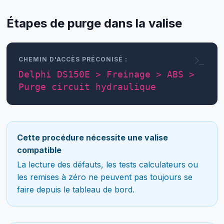
Étapes de purge dans la valise
CHEMIN D'ACCÈS PRÉCONISÉ :
Delphi DS150E > Freinage > ABS >
Purge circuit hydraulique
Cette procédure nécessite une valise
compatible
La lecture des défauts, les tests calculateurs ou
les remises à zéro ne peuvent pas toujours se
faire depuis le tableau de bord.