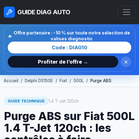
GUIDE DIAG AUTO
Offre partenaire : -10 % sur toute notre sélection de
🔥
valises diagnostic
Code : DIAG10
×
Profiter de l’offre →
Accueil
Delphi DS150E
Fiat
500L
Purge ABS
1.4 T-Jet 120ch
GUIDE TECHNIQUE
Purge ABS sur Fiat 500L
1.4 T-Jet 120ch : les