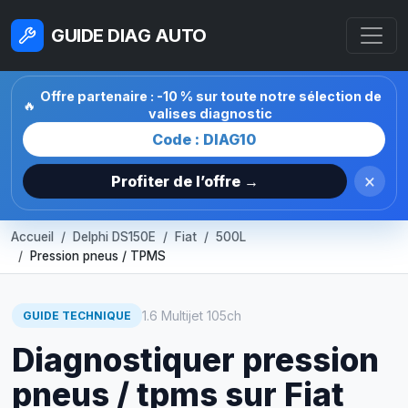
GUIDE DIAG AUTO
Offre partenaire : -10 % sur toute notre sélection de
🔥
valises diagnostic
Code : DIAG10
×
Profiter de l’offre →
Accueil
Delphi DS150E
Fiat
500L
Pression pneus / TPMS
1.6 Multijet 105ch
GUIDE TECHNIQUE
Diagnostiquer pression
pneus / tpms sur Fiat