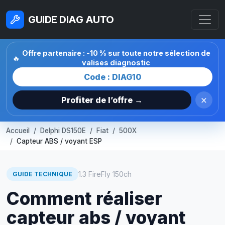
GUIDE DIAG AUTO
Offre partenaire : -10 % sur toute notre sélection de
🔥
valises diagnostic
Code : DIAG10
×
Profiter de l’offre →
Accueil
Delphi DS150E
Fiat
500X
Capteur ABS / voyant ESP
1.3 FireFly 150ch
GUIDE TECHNIQUE
Comment réaliser
capteur abs / voyant