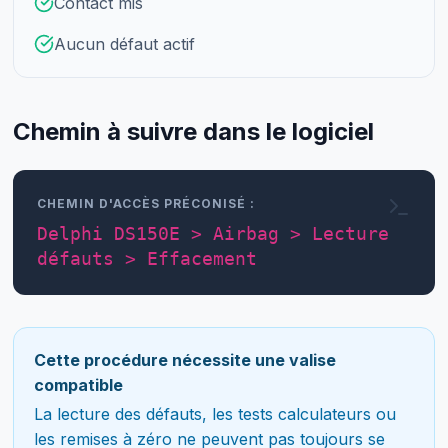
Contact mis
Aucun défaut actif
Chemin à suivre dans le logiciel
CHEMIN D'ACCÈS PRÉCONISÉ :
Delphi DS150E > Airbag > Lecture
défauts > Effacement
Cette procédure nécessite une valise
compatible
La lecture des défauts, les tests calculateurs ou
les remises à zéro ne peuvent pas toujours se