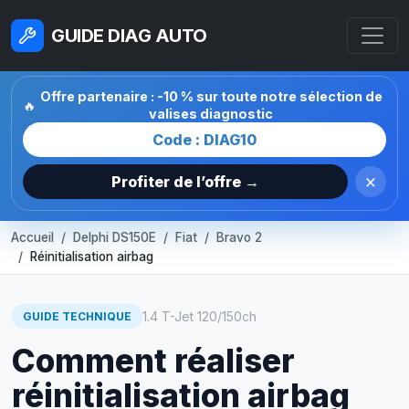
GUIDE DIAG AUTO
Offre partenaire : -10 % sur toute notre sélection de
🔥
valises diagnostic
Code : DIAG10
×
Profiter de l’offre →
Accueil
Delphi DS150E
Fiat
Bravo 2
Réinitialisation airbag
1.4 T-Jet 120/150ch
GUIDE TECHNIQUE
Comment réaliser
réinitialisation airbag