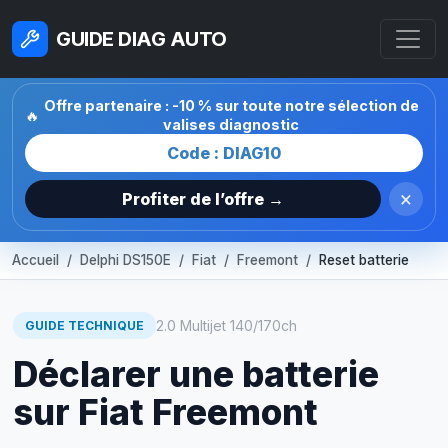
GUIDE DIAG AUTO
Offre partenaire : -10 % sur toute notre sélection de
🔥
valises diagnostic
Code : DIAG10
×
Profiter de l’offre →
Accueil
Delphi DS150E
Fiat
Freemont
Reset batterie
2.0 Multijet 140/170ch
GUIDE TECHNIQUE
Déclarer une batterie
sur Fiat Freemont