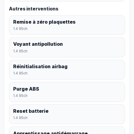
Autres interventions
Remise à zéro plaquettes
1.4 95ch
Voyant antipollution
1.4 95ch
Réinitialisation airbag
1.4 95ch
Purge ABS
1.4 95ch
Reset batterie
1.4 95ch
Apprentissage antidémarrage