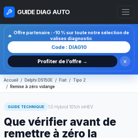
GUIDE DIAG AUTO
Offre partenaire : -10 % sur toute notre sélection de
🔥
valises diagnostic
Code : DIAG10
×
Profiter de l’offre →
Accueil
Delphi DS150E
Fiat
Tipo 2
Remise à zéro vidange
1.0 Hybrid 101ch mHEV
GUIDE TECHNIQUE
Que vérifier avant de
remettre à zéro la