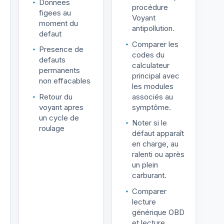
Donnees
procédure
figees au
Voyant
moment du
antipollution.
defaut
Comparer les
Presence de
codes du
defauts
calculateur
permanents
principal avec
non effacables
les modules
Retour du
associés au
voyant apres
symptôme.
un cycle de
Noter si le
roulage
défaut apparaît
en charge, au
ralenti ou après
un plein
carburant.
Comparer
lecture
générique OBD
et lecture