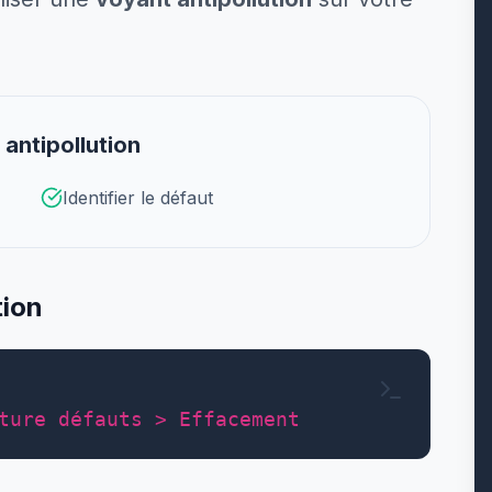
antipollution
Identifier le défaut
tion
ture défauts > Effacement