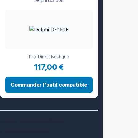
Delphi DS150E.
Prix Direct Boutique
117,00 €
Commander l'outil compatible
Retour à l'outil Delphi DS150E
Guide diagnostic Ford