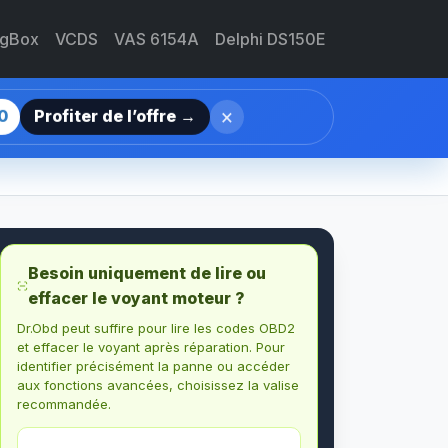
agBox
VCDS
VAS 6154A
Delphi DS150E
×
0
Profiter de l’offre →
Besoin uniquement de lire ou
effacer le voyant moteur ?
Dr.Obd peut suffire pour lire les codes OBD2
et effacer le voyant après réparation. Pour
identifier précisément la panne ou accéder
aux fonctions avancées, choisissez la valise
recommandée.