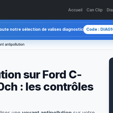
Accueil
Can Clip
Di
Code : DIAG1
toute notre sélection de valises diagnostic
nt antipollution
tion sur Ford C-
0ch : les contrôles
liser une
voyant antipollution
sur votre