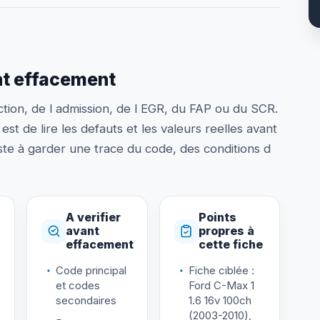
nt effacement
ection, de l admission, de l EGR, du FAP ou du SCR.
est de lire les defauts et les valeurs reelles avant
te à garder une trace du code, des conditions d
A verifier
Points
avant
propres à
effacement
cette fiche
Code principal
Fiche ciblée :
et codes
Ford C-Max 1
secondaires
1.6 16v 100ch
(2003-2010),