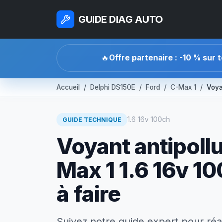
GUIDE DIAG AUTO
🔥
Offre partenaire : -10 % sur 
Accueil
Delphi DS150E
Ford
C-Max 1
Voya
1.6 16v 100ch
GUIDE TECHNIQUE
Voyant antipollu
Max 1 1.6 16v 10
à faire
Suivez notre guide expert pour réa