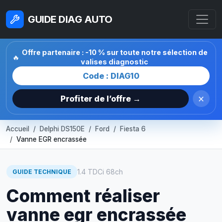
GUIDE DIAG AUTO
Offre partenaire : -10 % sur toute notre sélection de
🔥
valises diagnostic
Code : DIAG10
×
Profiter de l’offre →
Accueil
Delphi DS150E
Ford
Fiesta 6
Vanne EGR encrassée
1.4 TDCi 68ch
GUIDE TECHNIQUE
Comment réaliser
vanne egr encrassée