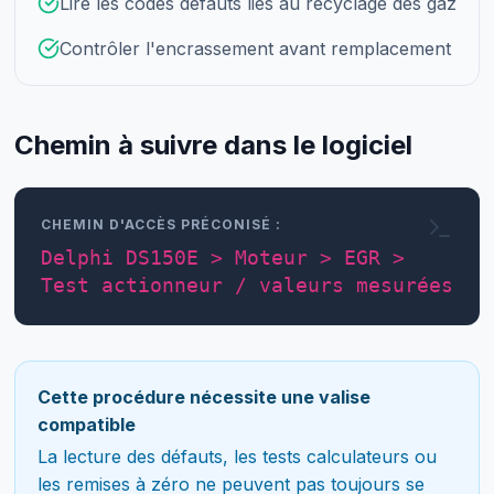
Lire les codes défauts liés au recyclage des gaz
Contrôler l'encrassement avant remplacement
Chemin à suivre dans le logiciel
CHEMIN D'ACCÈS PRÉCONISÉ :
Delphi DS150E > Moteur > EGR >
Test actionneur / valeurs mesurées
Cette procédure nécessite une valise
compatible
La lecture des défauts, les tests calculateurs ou
les remises à zéro ne peuvent pas toujours se