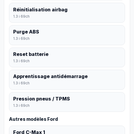
Réinitialisation airbag
1.3 i 69ch
Purge ABS
1.3 i 69ch
Reset batterie
1.3 i 69ch
Apprentissage antidémarrage
1.3 i 69ch
Pression pneus / TPMS
1.3 i 69ch
Autres modèles Ford
Ford C-Max 1