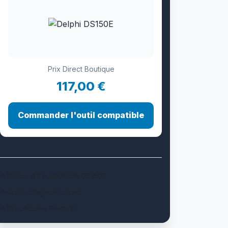
Prix Direct Boutique
117,00 €
Commander l'outil compatible
Retour à l'outil Delphi DS150E
Guide diagnostic Ford
Procédures Fiesta 6