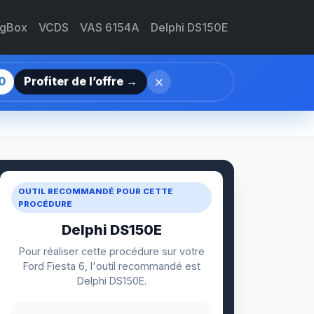
agBox
VCDS
VAS 6154A
Delphi DS150E
×
0
Profiter de l’offre →
OUTIL RECOMMANDÉ POUR CETTE
PROCÉDURE
Delphi DS150E
Pour réaliser cette procédure sur votre
Ford Fiesta 6, l'outil recommandé est
Delphi DS150E.