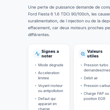
Une perte de puissance demande de comp
Ford Fiesta 6 1.6 TDCi 90/100ch, les cause
suralimentation, de l injection ou de la dep
effacement, car deux moteurs proches peu
différentes.
Signes a
Valeurs
noter
utiles
Mode degrade
Pression turbo
demandee/mes
Acceleration
limitee
Debit air
Voyant moteur
Pression carbur
ou antipollution
Charge FAP ou
Defaut qui
position EGR
apparait en
charge