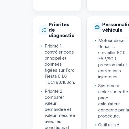
Priorités
Personnali
de
véhicule
diagnostic
Moteur diesel
Priorité 1 :
Renault :
contrôler code
surveiller EGR,
principal et
FAP/SCR,
données
pression rail et
figées sur Ford
corrections
Fiesta 6 1.6
injecteurs.
TDCi 90/100ch.
Système à
Priorité 2 :
cibler sur cette
comparer
page :
valeur
calculateur
demandée et
concerné par la
valeur mesurée
procédure.
avec les
Outil utilisé :
conditions d