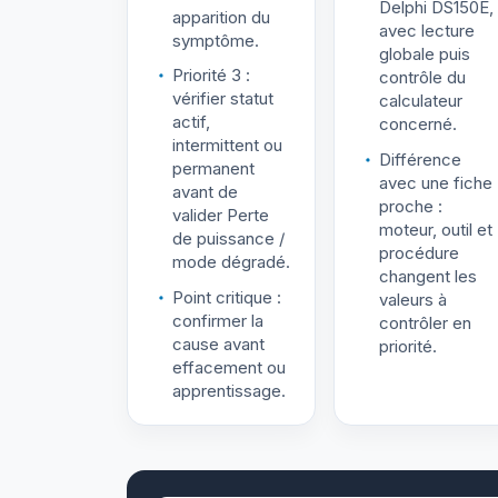
Delphi DS150E,
apparition du
avec lecture
symptôme.
globale puis
Priorité 3 :
contrôle du
vérifier statut
calculateur
actif,
concerné.
intermittent ou
Différence
permanent
avec une fiche
avant de
proche :
valider Perte
moteur, outil et
de puissance /
procédure
mode dégradé.
changent les
Point critique :
valeurs à
confirmer la
contrôler en
cause avant
priorité.
effacement ou
apprentissage.