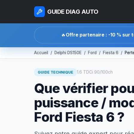
GUIDE DIAG AUTO
🔥
Offre partenaire : -10 % sur 
Accueil
Delphi DS150E
Ford
Fiesta 6
Pert
1.6 TDCi 90/100ch
GUIDE TECHNIQUE
Que vérifier pou
puissance / mo
Ford Fiesta 6 ?
Suivez notre guide expert pour réa