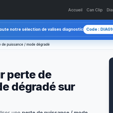
Accueil
Can Clip
Di
Code : DIAG1
toute notre sélection de valises diagnostic
e de puissance / mode dégradé
r perte de
de dégradé sur
liser une
perte de puissance / mode