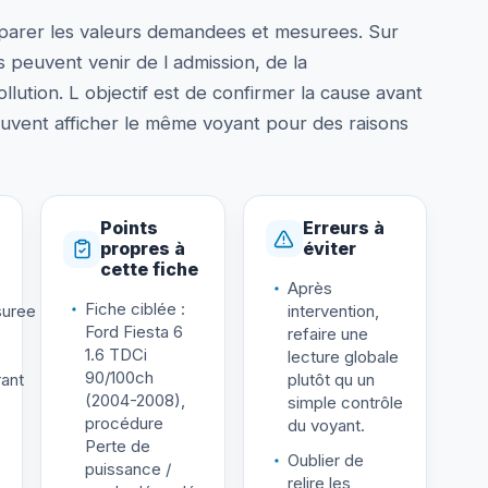
arer les valeurs demandees et mesurees. Sur
s peuvent venir de l admission, de la
ollution. L objectif est de confirmer la cause avant
vent afficher le même voyant pour des raisons
Points
Erreurs à
propres à
éviter
cette fiche
Après
Fiche ciblée :
uree
intervention,
Ford Fiesta 6
refaire une
1.6 TDCi
lecture globale
90/100ch
ant
plutôt qu un
(2004-2008),
simple contrôle
procédure
du voyant.
Perte de
Oublier de
puissance /
relire les