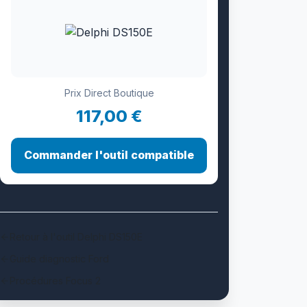
Prix Direct Boutique
117,00 €
Commander l'outil compatible
Retour à l'outil Delphi DS150E
Guide diagnostic Ford
Procédures Focus 2