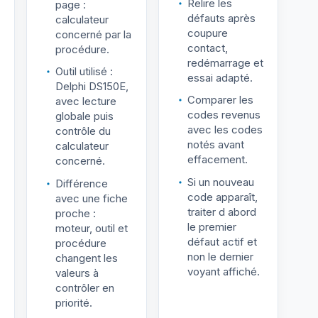
Relire les
page :
défauts après
calculateur
coupure
concerné par la
contact,
procédure.
redémarrage et
Outil utilisé :
essai adapté.
Delphi DS150E,
Comparer les
avec lecture
codes revenus
globale puis
avec les codes
contrôle du
notés avant
calculateur
effacement.
concerné.
Si un nouveau
Différence
code apparaît,
avec une fiche
traiter d abord
proche :
le premier
moteur, outil et
défaut actif et
procédure
non le dernier
changent les
voyant affiché.
valeurs à
contrôler en
priorité.