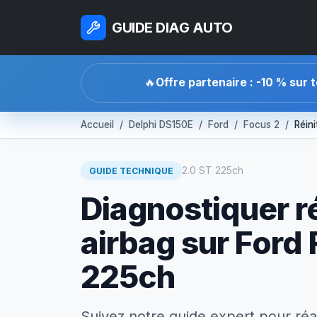
GUIDE DIAG AUTO
🔥
Offre partenaire : -10 % sur 
Accueil
Delphi DS150E
Ford
Focus 2
Réini
2.0 ST 225ch
GUIDE TECHNIQUE
Diagnostiquer ré
airbag sur Ford
225ch
Suivez notre guide expert pour réa