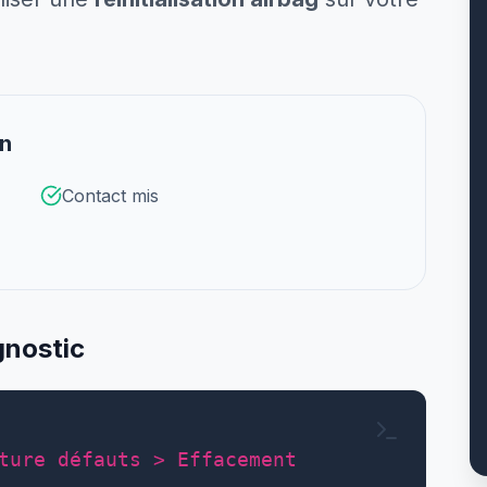
on
Contact mis
gnostic
ture défauts > Effacement