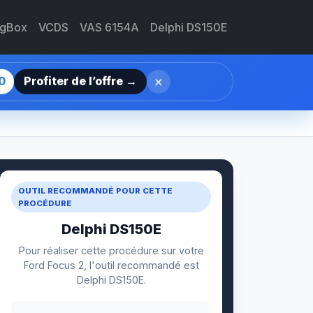
agBox
VCDS
VAS 6154A
Delphi DS150E
×
0
Profiter de l’offre →
OUTIL RECOMMANDÉ POUR CETTE
PROCÉDURE
Delphi DS150E
Pour réaliser cette procédure sur votre
Ford Focus 2, l'outil recommandé est
Delphi DS150E.