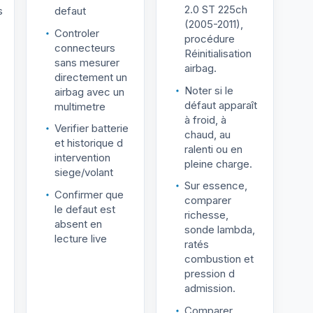
2.0 ST 225ch
s
defaut
(2005-2011),
Controler
procédure
connecteurs
Réinitialisation
sans mesurer
airbag.
directement un
Noter si le
airbag avec un
défaut apparaît
multimetre
à froid, à
Verifier batterie
chaud, au
et historique d
ralenti ou en
intervention
pleine charge.
siege/volant
Sur essence,
Confirmer que
comparer
le defaut est
richesse,
absent en
sonde lambda,
lecture live
ratés
combustion et
pression d
admission.
Comparer