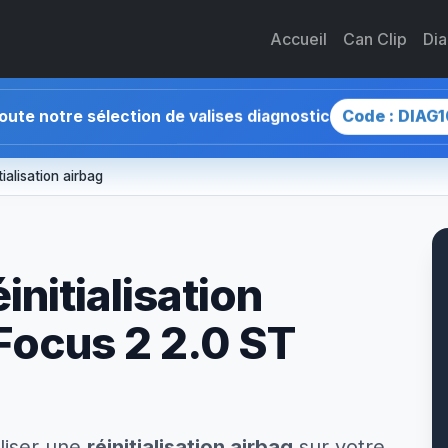
Accueil
Can Clip
Di
Code : DIAG1
toute notre sélection de valises diagnostic
tialisation airbag
initialisation
 Focus 2 2.0 ST
liser une
réinitialisation airbag
sur votre