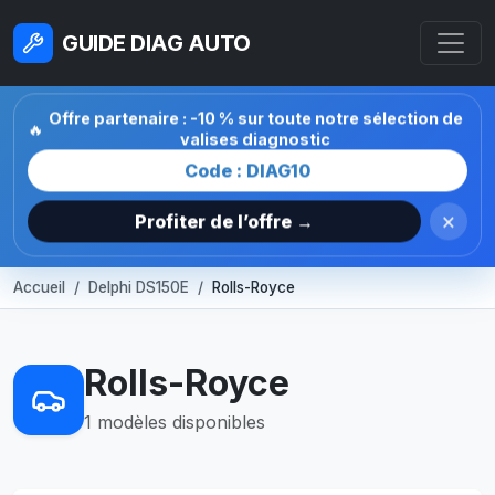
GUIDE DIAG AUTO
Offre partenaire : -10 % sur toute notre sélection de
🔥
valises diagnostic
Code : DIAG10
×
Profiter de l’offre →
Accueil
Delphi DS150E
Rolls-Royce
Rolls-Royce
1 modèles disponibles