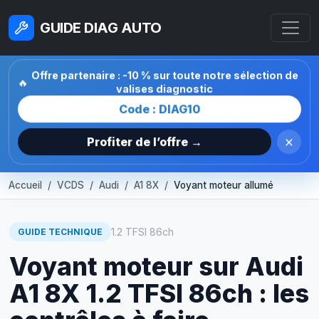
GUIDE DIAG AUTO
Offre partenaire : -10 % sur toute notre sélection de
🔥
valises diagnostic
Code : DIAG10
×
Profiter de l’offre →
Accueil
VCDS
Audi
A1 8X
Voyant moteur allumé
1.2 TFSI 86ch
GUIDE TECHNIQUE
Voyant moteur sur Audi
A1 8X 1.2 TFSI 86ch : les