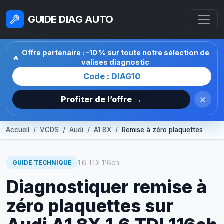
GUIDE DIAG AUTO
Offre partenaire : -10 % sur toute notre sélection de
🔥
valises diagnostic
Code : DIAG10
×
Profiter de l’offre →
Accueil
VCDS
Audi
A1 8X
Remise à zéro plaquettes
1.6 TDI 116ch
GUIDE TECHNIQUE
Diagnostiquer remise à
zéro plaquettes sur