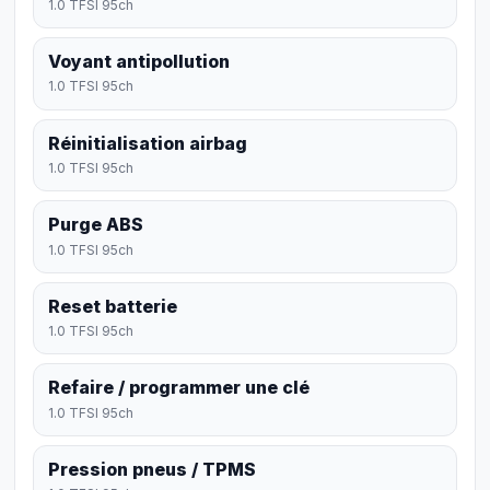
1.0 TFSI 95ch
Voyant antipollution
1.0 TFSI 95ch
Réinitialisation airbag
1.0 TFSI 95ch
Purge ABS
1.0 TFSI 95ch
Reset batterie
1.0 TFSI 95ch
Refaire / programmer une clé
1.0 TFSI 95ch
Pression pneus / TPMS