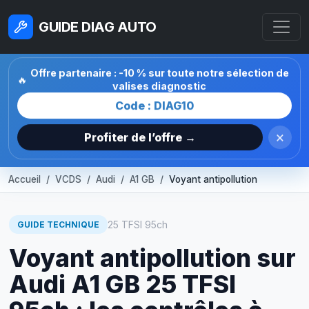
GUIDE DIAG AUTO
Offre partenaire : -10 % sur toute notre sélection de
🔥
valises diagnostic
Code : DIAG10
×
Profiter de l’offre →
Accueil
VCDS
Audi
A1 GB
Voyant antipollution
25 TFSI 95ch
GUIDE TECHNIQUE
Voyant antipollution sur
Audi A1 GB 25 TFSI