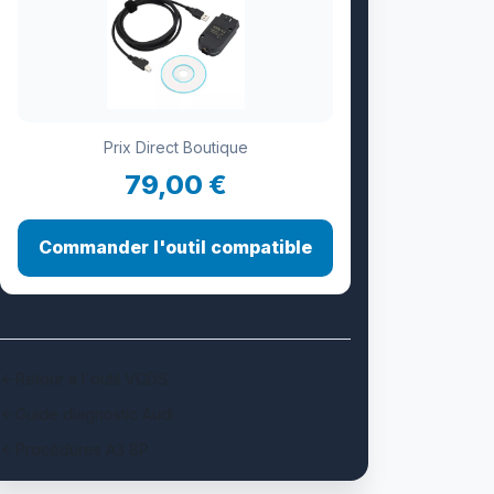
Prix Direct Boutique
79,00 €
Commander l'outil compatible
Retour à l'outil VCDS
Guide diagnostic Audi
Procédures A3 8P