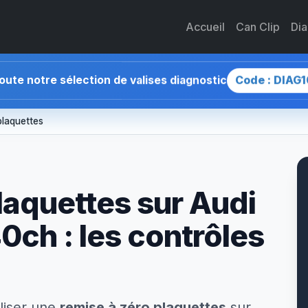
Accueil
Can Clip
Di
Code : DIAG1
toute notre sélection de valises diagnostic
plaquettes
laquettes sur Audi
0ch : les contrôles
liser une
remise à zéro plaquettes
sur