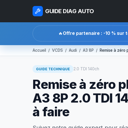
GUIDE DIAG AUTO
🔥
Offre partenaire : -10 % sur 
Accueil
VCDS
Audi
A3 8P
Remise à zéro 
2.0 TDI 140ch
GUIDE TECHNIQUE
Remise à zéro p
A3 8P 2.0 TDI 14
à faire
Suivez notre guide expert pour réa