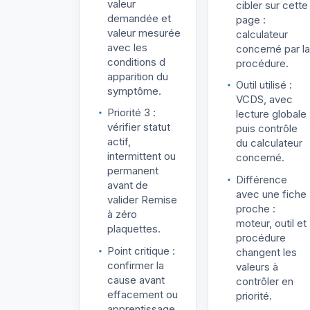
valeur
cibler sur cette
demandée et
page :
valeur mesurée
calculateur
avec les
concerné par la
conditions d
procédure.
apparition du
Outil utilisé :
symptôme.
VCDS, avec
Priorité 3 :
lecture globale
vérifier statut
puis contrôle
actif,
du calculateur
intermittent ou
concerné.
permanent
Différence
avant de
avec une fiche
valider Remise
proche :
à zéro
moteur, outil et
plaquettes.
procédure
Point critique :
changent les
confirmer la
valeurs à
cause avant
contrôler en
effacement ou
priorité.
apprentissage.