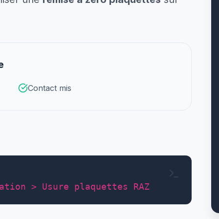
e
Contact mis
ation > Usure plaquettes RAZ