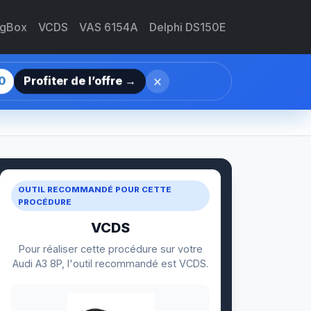
agBox
VCDS
VAS 6154A
Delphi DS150E
×
0
Profiter de l’offre →
OUTIL RECOMMANDÉ POUR CETTE
PROCÉDURE
VCDS
Pour réaliser cette procédure sur votre
Audi A3 8P, l'outil recommandé est VCDS.