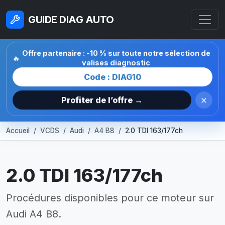
GUIDE DIAG AUTO
Offre partenaire : -10 % sur toute notre sélection de
🔥
valises diagnostic
Code : DIAG10
×
Profiter de l’offre →
Accueil
VCDS
Audi
A4 B8
2.0 TDI 163/177ch
2.0 TDI 163/177ch
Procédures disponibles pour ce moteur sur
Audi A4 B8.