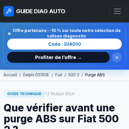
GUIDE DIAG AUTO
Offre partenaire : -10 % sur toute notre sélection de
🔥
valises diagnostic
Code : DIAG10
×
Profiter de l’offre →
Accueil
Delphi DS150E
Fiat
500 2
Purge ABS
1.3 Multijet 95ch
GUIDE TECHNIQUE
Que vérifier avant une
purge ABS sur Fiat 500