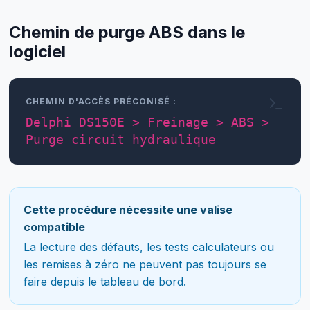
Chemin de purge ABS dans le
logiciel
CHEMIN D'ACCÈS PRÉCONISÉ :
Delphi DS150E > Freinage > ABS >
Purge circuit hydraulique
Cette procédure nécessite une valise
compatible
La lecture des défauts, les tests calculateurs ou
les remises à zéro ne peuvent pas toujours se
faire depuis le tableau de bord.