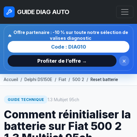
GUIDE DIAG AUTO
Offre partenaire : -10 % sur toute notre sélection de
🔥
valises diagnostic
Code : DIAG10
×
Profiter de l’offre →
Accueil
Delphi DS150E
Fiat
500 2
Reset batterie
1.3 Multijet 95ch
GUIDE TECHNIQUE
Comment réinitialiser la
batterie sur Fiat 500 2