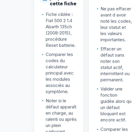
cette fiche
Ne pas effacer
Fiche ciblée :
avant d avoir
Fiat 500 2 1.4
noté les codes,
Abarth 135ch
leur statut et
(2008-2015),
les valeurs
procédure
importantes.
Reset batterie.
Effacer un
Comparer les
défaut sans
codes du
noter son
calculateur
statut actif,
principal avec
intermittent ou
les modules
permanent.
associés au
Valider une
symptôme.
fonction
Noter si le
guidée alors qu
défaut apparaît
un défaut
en charge, au
bloquant est
ralenti ou après
encore actif.
un plein
Comparer les
carburant.