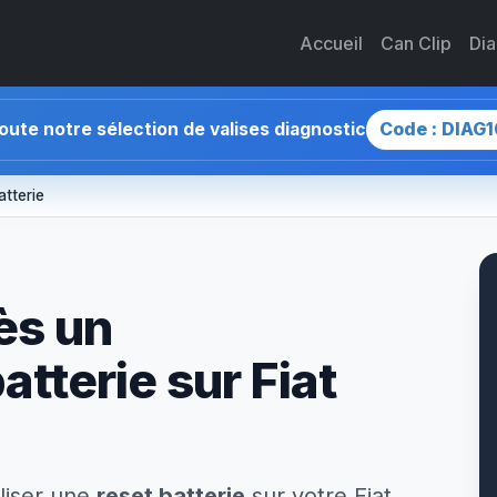
Accueil
Can Clip
Di
Code : DIAG1
toute notre sélection de valises diagnostic
atterie
ès un
tterie sur Fiat
liser une
reset batterie
sur votre Fiat