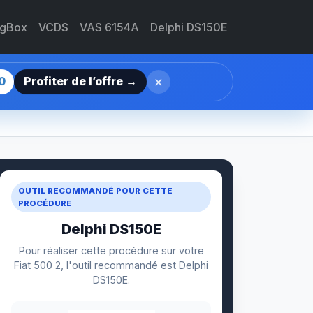
agBox
VCDS
VAS 6154A
Delphi DS150E
×
0
Profiter de l’offre →
OUTIL RECOMMANDÉ POUR CETTE
PROCÉDURE
Delphi DS150E
Pour réaliser cette procédure sur votre
Fiat 500 2, l'outil recommandé est Delphi
DS150E.