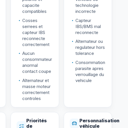
capacite
technologie
compatibles
incorrecte
Cosses
Capteur
serrees et
IBS/BMS mal
capteur IBS
reconnecte
reconnecte
Alternateur ou
correctement
regulateur hors
Aucun
tolerance
consommateur
Consommation
anormal
parasite apres
contact coupe
verrouillage du
Alternateur et
vehicule
masse moteur
correctement
controles
Priorités
Personnalisation
de
véhicule