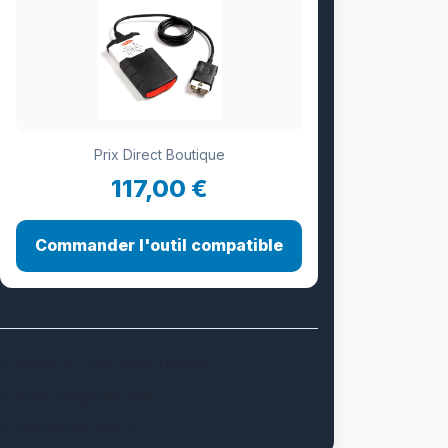
Prix Direct Boutique
117,00 €
Commander l'outil compatible
Retour à l'outil Delphi DS150E
Guide diagnostic Fiat
Procédures 500 2