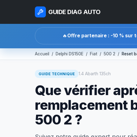
GUIDE DIAG AUTO
🔥
Offre partenaire : -10 % sur 
Accueil
Delphi DS150E
Fiat
500 2
Reset b
1.4 Abarth 135ch
GUIDE TECHNIQUE
Que vérifier apr
remplacement ba
500 2 ?
Suivez notre guide expert pour réa