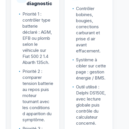
diagnostic
Contrôler
Priorité 1 :
bobines,
contrôler type
bougies,
batterie
corrections
déclaré : AGM,
carburant et
EFB ou plomb
prise d air
selon le
avant
véhicule sur
effacement.
Fiat 500 2 1.4
Système à
Abarth 135ch.
cibler sur cette
Priorité 2 :
page : gestion
comparer
énergie / BMS.
tension batterie
Outil utilisé :
au repos puis
Delphi DS150E,
moteur
avec lecture
tournant avec
globale puis
les conditions
contrôle du
d apparition du
calculateur
symptôme.
concerné.
Priorité 3 :