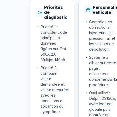
Priorités
Personnali
de
véhicule
diagnostic
Contrôler les
Priorité 1 :
corrections
contrôler code
injecteurs, la
principal et
pression rail et
données
les valeurs de
figées sur Fiat
dépollution.
500X 2.0
Système à
Multijet 140ch.
cibler sur cette
Priorité 2 :
page :
comparer
calculateur
valeur
concerné par la
demandée et
procédure.
valeur mesurée
Outil utilisé :
avec les
Delphi DS150E,
conditions d
avec lecture
apparition du
globale puis
symptôme.
contrôle du