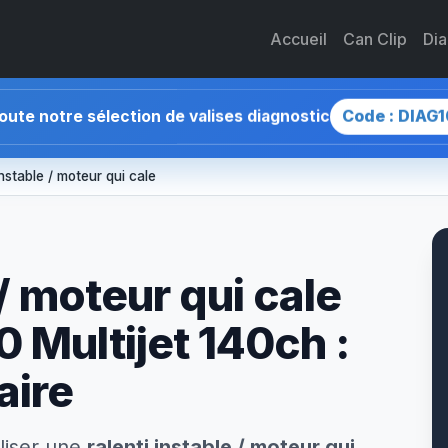
Accueil
Can Clip
Di
Code : DIAG1
toute notre sélection de valises diagnostic
instable / moteur qui cale
 / moteur qui cale
0 Multijet 140ch :
aire
liser une
ralenti instable / moteur qui