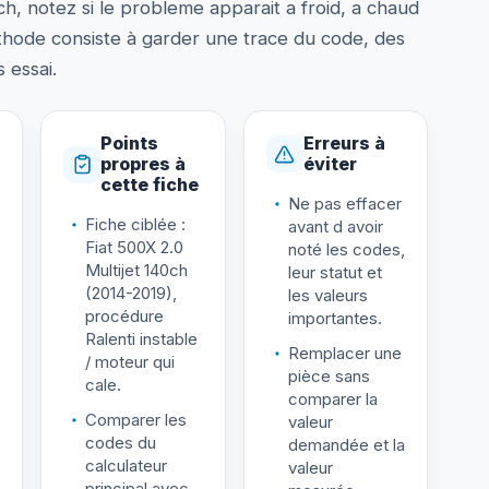
ch, notez si le probleme apparait a froid, a chaud
thode consiste à garder une trace du code, des
 essai.
Points
Erreurs à
propres à
éviter
cette fiche
Ne pas effacer
Fiche ciblée :
avant d avoir
Fiat 500X 2.0
noté les codes,
Multijet 140ch
leur statut et
(2014-2019),
les valeurs
procédure
importantes.
Ralenti instable
Remplacer une
/ moteur qui
pièce sans
cale.
comparer la
Comparer les
valeur
codes du
demandée et la
calculateur
valeur
principal avec