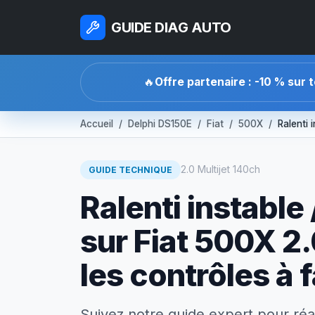
GUIDE DIAG AUTO
🔥
Offre partenaire : -10 % sur 
Accueil
Delphi DS150E
Fiat
500X
Ralenti 
2.0 Multijet 140ch
GUIDE TECHNIQUE
Ralenti instable
sur Fiat 500X 2.
les contrôles à f
Suivez notre guide expert pour réa