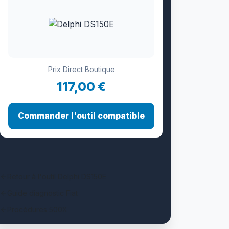
Prix Direct Boutique
117,00 €
Commander l'outil compatible
Retour à l'outil Delphi DS150E
Guide diagnostic Fiat
Procédures 500X