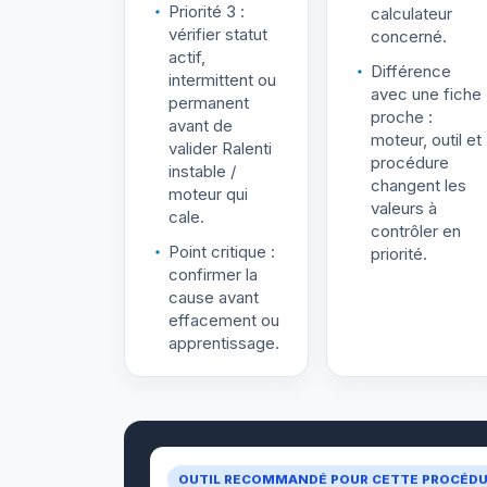
Priorité 3 :
calculateur
vérifier statut
concerné.
actif,
Différence
intermittent ou
avec une fiche
permanent
proche :
avant de
moteur, outil et
valider Ralenti
procédure
instable /
changent les
moteur qui
valeurs à
cale.
contrôler en
Point critique :
priorité.
confirmer la
cause avant
effacement ou
apprentissage.
OUTIL RECOMMANDÉ POUR CETTE PROCÉD