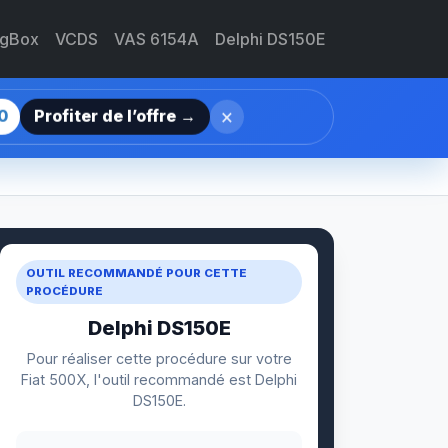
agBox
VCDS
VAS 6154A
Delphi DS150E
×
0
Profiter de l’offre →
OUTIL RECOMMANDÉ POUR CETTE
PROCÉDURE
Delphi DS150E
Pour réaliser cette procédure sur votre
Fiat 500X, l'outil recommandé est Delphi
DS150E.