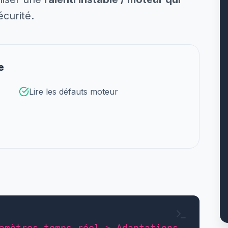
écurité.
e
Lire les défauts moteur
amètres temps réel > Adaptations