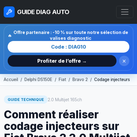
GUIDE DIAG AUTO
Offre partenaire : -10 % sur toute notre sélection de
🔥
valises diagnostic
Code : DIAG10
×
Profiter de l’offre →
Accueil
Delphi DS150E
Fiat
Bravo 2
Codage injecteurs
2.0 Multijet 165ch
GUIDE TECHNIQUE
Comment réaliser
codage injecteurs sur