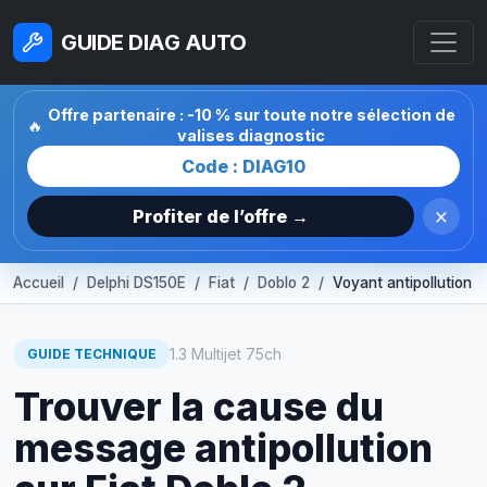
GUIDE DIAG AUTO
Offre partenaire : -10 % sur toute notre sélection de
🔥
valises diagnostic
Code : DIAG10
×
Profiter de l’offre →
Accueil
Delphi DS150E
Fiat
Doblo 2
Voyant antipollution
1.3 Multijet 75ch
GUIDE TECHNIQUE
Trouver la cause du
message antipollution