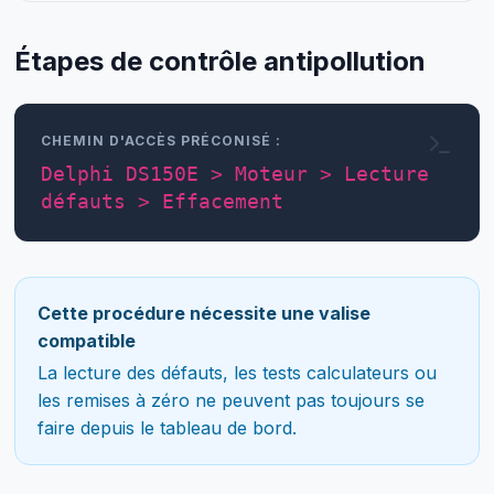
Étapes de contrôle antipollution
CHEMIN D'ACCÈS PRÉCONISÉ :
Delphi DS150E > Moteur > Lecture
défauts > Effacement
Cette procédure nécessite une valise
compatible
La lecture des défauts, les tests calculateurs ou
les remises à zéro ne peuvent pas toujours se
faire depuis le tableau de bord.