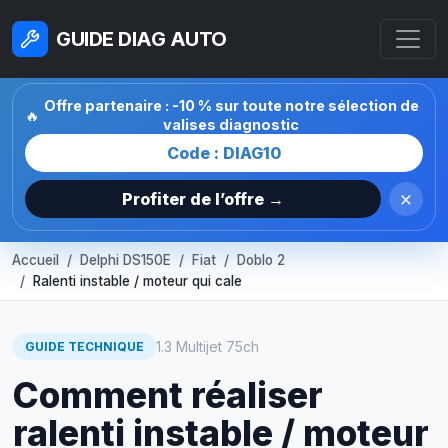
GUIDE DIAG AUTO
Offre partenaire : -10 % sur toute notre sélection de
🔥
valises diagnostic
Code : DIAG10
×
Profiter de l’offre →
Accueil
Delphi DS150E
Fiat
Doblo 2
Ralenti instable / moteur qui cale
1.3 Multijet 75ch
GUIDE TECHNIQUE
Comment réaliser
ralenti instable / moteur