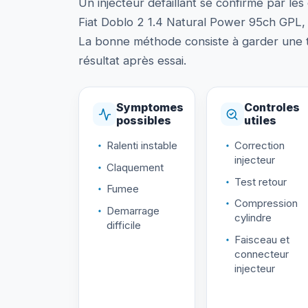
Un injecteur defaillant se confirme par les 
Fiat Doblo 2 1.4 Natural Power 95ch GPL, 
La bonne méthode consiste à garder une tr
résultat après essai.
Symptomes
Controles
possibles
utiles
Ralenti instable
Correction
injecteur
Claquement
Test retour
Fumee
Compression
Demarrage
cylindre
difficile
Faisceau et
connecteur
injecteur