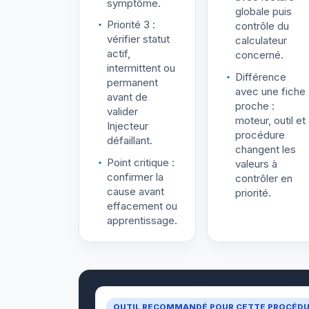
symptôme.
globale puis
Priorité 3 :
contrôle du
vérifier statut
calculateur
actif,
concerné.
intermittent ou
Différence
permanent
avec une fiche
avant de
proche :
valider
moteur, outil et
Injecteur
procédure
défaillant.
changent les
Point critique :
valeurs à
confirmer la
contrôler en
cause avant
priorité.
effacement ou
apprentissage.
OUTIL RECOMMANDÉ POUR CETTE PROCÉD