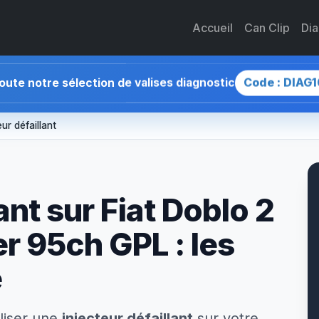
Accueil
Can Clip
Di
Code : DIAG1
toute notre sélection de valises diagnostic
eur défaillant
ant sur Fiat Doblo 2
r 95ch GPL : les
e
liser une
injecteur défaillant
sur votre