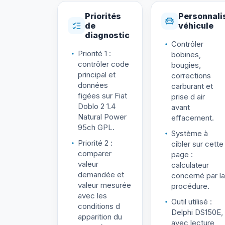
Priorités
Personnali
de
véhicule
diagnostic
Contrôler
Priorité 1 :
bobines,
contrôler code
bougies,
principal et
corrections
données
carburant et
figées sur Fiat
prise d air
Doblo 2 1.4
avant
Natural Power
effacement.
95ch GPL.
Système à
Priorité 2 :
cibler sur cette
comparer
page :
valeur
calculateur
demandée et
concerné par la
valeur mesurée
procédure.
avec les
Outil utilisé :
conditions d
Delphi DS150E,
apparition du
avec lecture