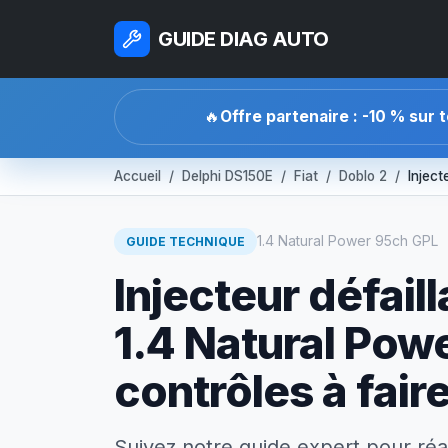
GUIDE DIAG AUTO
🔥
Offre partenaire : -10 % sur 
Accueil
Delphi DS150E
Fiat
Doblo 2
Inject
1.4 Natural Power 95ch GPL
GUIDE TECHNIQUE
Injecteur défaill
1.4 Natural Powe
contrôles à fair
Suivez notre guide expert pour réa