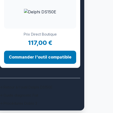
Prix Direct Boutique
117,00 €
Commander l'outil compatible
Retour à l'outil Delphi DS150E
Guide diagnostic Fiat
Procédures Doblo 2