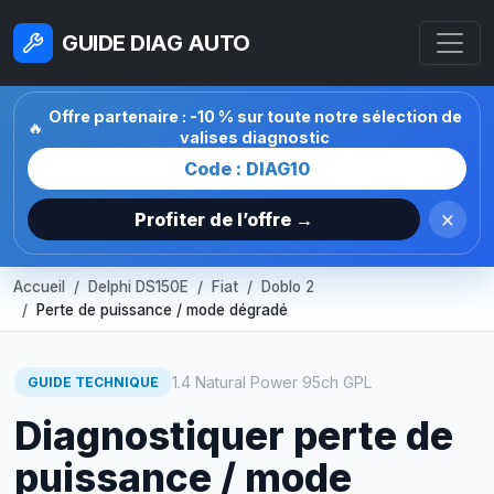
GUIDE DIAG AUTO
Offre partenaire : -10 % sur toute notre sélection de
🔥
valises diagnostic
Code : DIAG10
×
Profiter de l’offre →
Accueil
Delphi DS150E
Fiat
Doblo 2
Perte de puissance / mode dégradé
1.4 Natural Power 95ch GPL
GUIDE TECHNIQUE
Diagnostiquer perte de
puissance / mode