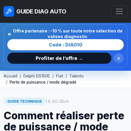
GUIDE DIAG AUTO
Offre partenaire : -10 % sur toute notre sélection de
🔥
valises diagnostic
Code : DIAG10
×
Profiter de l’offre →
Accueil
Delphi DS150E
Fiat
Talento
Perte de puissance / mode dégradé
1.6 dCi 95ch
GUIDE TECHNIQUE
Comment réaliser perte
de puissance / mode