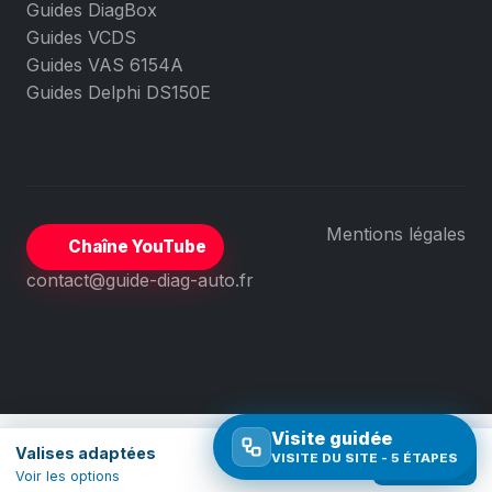
Guides DiagBox
Guides VCDS
Guides VAS 6154A
Guides Delphi DS150E
Mentions légales
Chaîne YouTube
contact@guide-diag-auto.fr
Visite guidée
Valises adaptées
VISITE DU SITE - 5 ÉTAPES
Comparer
Voir les options