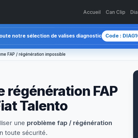
Accueil
Can Clip
Di
Code : DIAG1
toute notre sélection de valises diagnostic
ème FAP / régénération impossible
 régénération FAP
iat Talento
liser une
problème fap / régénération
n toute sécurité.