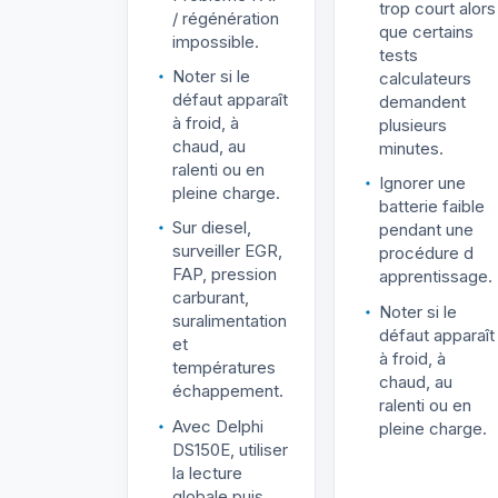
trop court alors
/ régénération
que certains
impossible.
tests
Noter si le
calculateurs
défaut apparaît
demandent
à froid, à
plusieurs
chaud, au
minutes.
ralenti ou en
Ignorer une
pleine charge.
batterie faible
Sur diesel,
pendant une
surveiller EGR,
procédure d
FAP, pression
apprentissage.
carburant,
Noter si le
suralimentation
défaut apparaît
et
à froid, à
températures
chaud, au
échappement.
ralenti ou en
Avec Delphi
pleine charge.
DS150E, utiliser
la lecture
globale puis