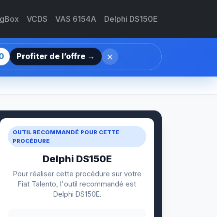
agBox
VCDS
VAS 6154A
Delphi DS150E
×
0
Profiter de l’offre →
OUTIL RECOMMANDÉ POUR CETTE
PROCÉDURE
Delphi DS150E
Pour réaliser cette procédure sur votre
Fiat Talento, l'outil recommandé est
Delphi DS150E.