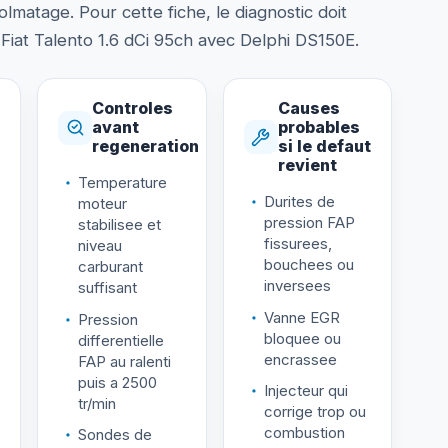
lmatage. Pour cette fiche, le diagnostic doit
 : Fiat Talento 1.6 dCi 95ch avec Delphi DS150E.
Controles
Causes
avant
probables
regeneration
si le defaut
revient
Temperature
Durites de
moteur
pression FAP
stabilisee et
fissurees,
niveau
bouchees ou
carburant
inversees
suffisant
Vanne EGR
Pression
bloquee ou
differentielle
encrassee
FAP au ralenti
puis a 2500
Injecteur qui
tr/min
corrige trop ou
combustion
Sondes de