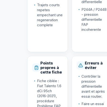
differentielle
Trajets courts
P244A / P244B
repetes
- pression
empechant une
differentielle
regeneration
FAP
complete
incoherente
Points
Erreurs à
propres à
éviter
cette fiche
Contrôler la
Fiche ciblée :
pression
Fiat Talento 1.6
différentielle
dCi 95ch
avant et après
(2016-2021),
essai routier.
procédure
Faire un essai
Problème FAP