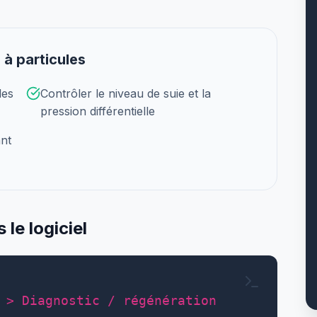
e à particules
les
Contrôler le niveau de suie et la
pression différentielle
ant
le logiciel
 > Diagnostic / régénération