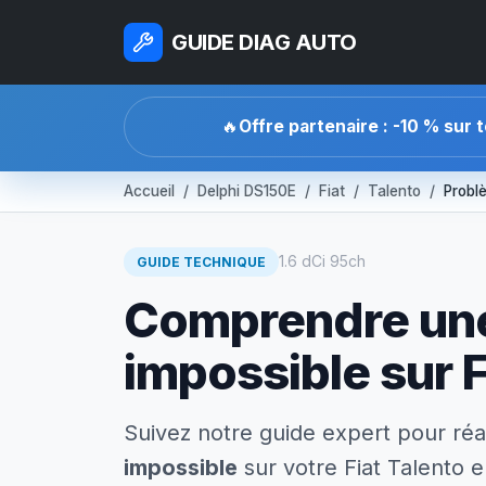
GUIDE DIAG AUTO
🔥
Offre partenaire : -10 % sur 
Accueil
Delphi DS150E
Fiat
Talento
Probl
1.6 dCi 95ch
GUIDE TECHNIQUE
Comprendre une
impossible sur F
Suivez notre guide expert pour réa
impossible
sur votre Fiat Talento e