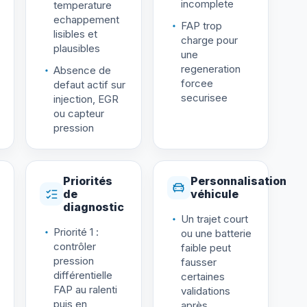
incomplete
temperature
echappement
FAP trop
lisibles et
charge pour
plausibles
une
regeneration
Absence de
forcee
defaut actif sur
securisee
injection, EGR
ou capteur
pression
Priorités
Personnalisation
de
véhicule
diagnostic
Un trajet court
Priorité 1 :
ou une batterie
contrôler
faible peut
pression
fausser
différentielle
certaines
FAP au ralenti
validations
puis en
après